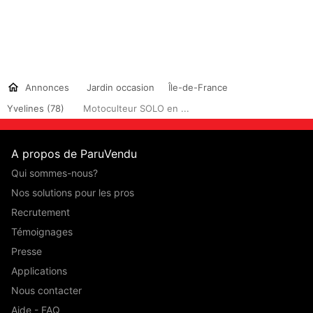
Annonces
Jardin occasion
Île-de-France
Yvelines (78)
Motoculteur SOLO en ...
A propos de ParuVendu
Qui sommes-nous?
Nos solutions pour les pros
Recrutement
Témoignages
Presse
Applications
Nous contacter
Aide - FAQ