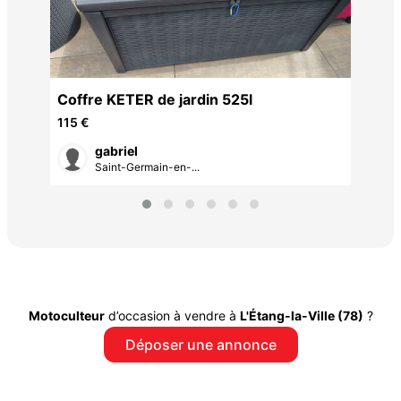
Des
Coffre KETER de jardin 525l
8 €
115 €
gabriel
Saint-Germain-en-...
Motoculteur
d’occasion à vendre à
L'Étang-la-Ville (78)
?
Déposer une annonce