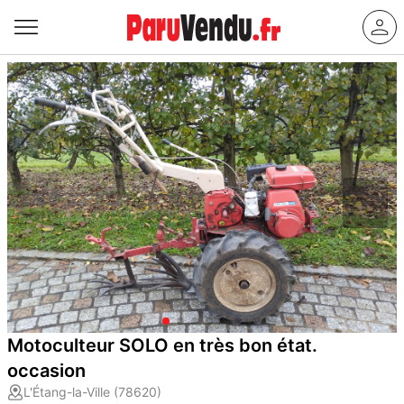
Motoculteur SOLO en très bon état.
occasion
L'Étang-la-Ville (78620)