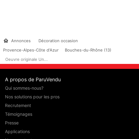
Annonces
Décoration occasion
Provence-Alpes-Côte d'Azur
Bouches-du-Rhône (13)
Oeuvre originale Un...
A propos de ParuVendu
Qui sommes-nous?
Nos solutions pour les pros
Recrutement
Témoignages
Presse
Applications