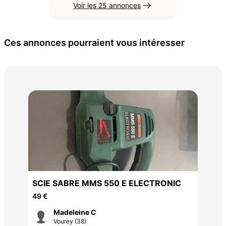
Voir les 25 annonces
Ces annonces pourraient vous intéresser
Cai
120
hes
SCIE SABRE MMS 550 E ELECTRONIC
49 €
Madeleine C
Vourey (38)