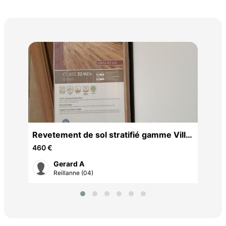
Aba
25 
Revetement de sol stratifié gamme Villa
marque AJ TIMBER
460 €
Gerard A
Reillanne (04)