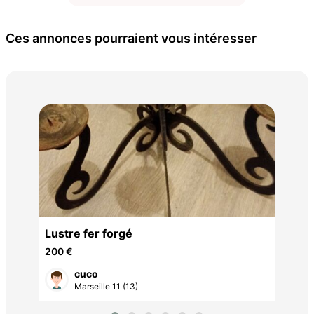
Ces annonces pourraient vous intéresser
sip
70 
Lustre fer forgé
200 €
cuco
Marseille 11 (13)