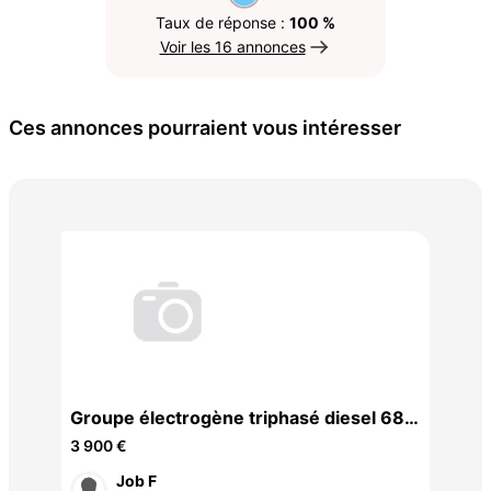
Taux de réponse :
100 %
Voir les 16 annonces
Ces annonces pourraient vous intéresser
Bal
50 
Groupe électrogène triphasé diesel 688
cm³ P12000
3 900 €
Job F