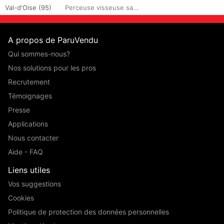
Val-d'Oise (95)
Perceuse visseuse sa...
A propos de ParuVendu
Qui sommes-nous?
Nos solutions pour les pros
Recrutement
Témoignages
Presse
Applications
Nous contacter
Aide - FAQ
Liens utiles
Vos suggestions
Cookies
Politique de protection des données personnelles