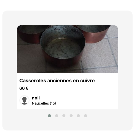
Mir
45 
Casseroles anciennes en cuivre
60 €
noli
Naucelles (15)