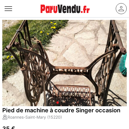
Pied de machine à coudre Singer occasion
Roannes-Saint-Mary (15220)
35 €