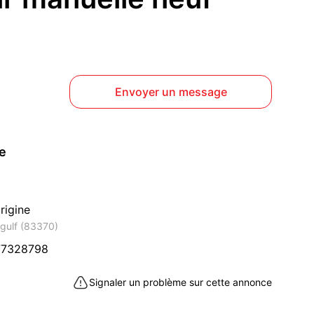
Envoyer un message
ce
rigine
ygulf (83370)
77328798
Signaler un problème sur cette annonce