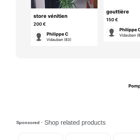
gouttière
es
store vénitien
150 €
200 €
Philippe 
Philippe C
Vidauban (
(83)
Vidauban (83)
Pom