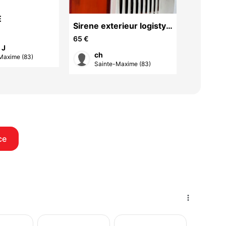
E
Sirene exterieur logisty
Pieds d
diagral daitem
réglable
65 €
30 €
 J
ch
dom
Maxime (83)
Sainte-Maxime (83)
Sain
ce