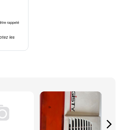
être rappelé
ptez les
arrow_forward_ios