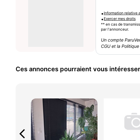
•
Information relative
•
Exercer mes droits
** en cas de transmis
par l'annonceur.
Un compte ParuVen
CGU et la Politique 
Ces annonces pourraient vous intéresse
arrow_back_ios