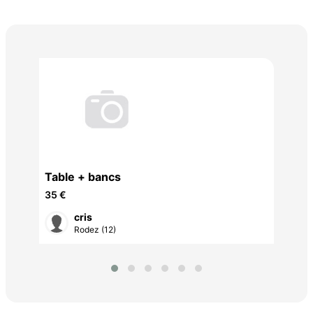
ava
10 
Table + bancs
35 €
cris
Rodez (12)