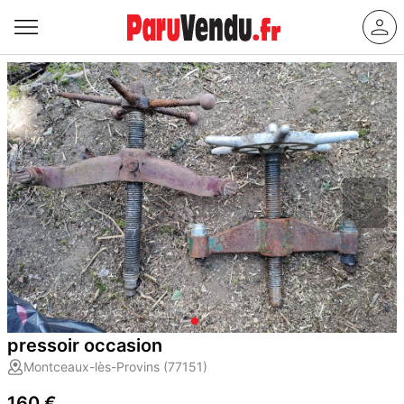
pressoir occasion
Montceaux-lès-Provins (77151)
160 €