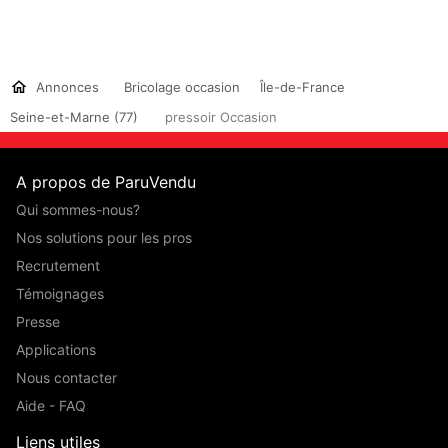
Annonces
Bricolage occasion
Île-de-France
Seine-et-Marne (77)
pressoir Occasion
A propos de ParuVendu
Qui sommes-nous?
Nos solutions pour les pros
Recrutement
Témoignages
Presse
Applications
Nous contacter
Aide - FAQ
Liens utiles