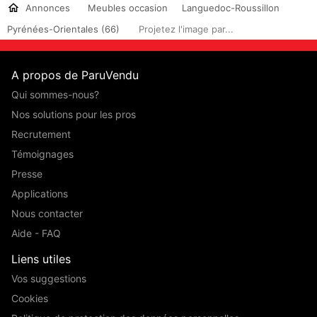
Annonces
Meubles occasion
Languedoc-Roussillon
Pyrénées-Orientales (66)
Projetez l'image par...
A propos de ParuVendu
Qui sommes-nous?
Nos solutions pour les pros
Recrutement
Témoignages
Presse
Applications
Nous contacter
Aide - FAQ
Liens utiles
Vos suggestions
Cookies