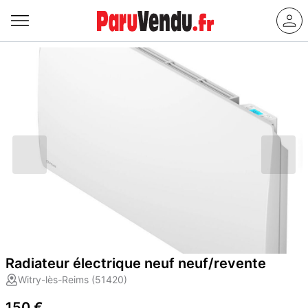
Radiateur électrique neuf neuf/revente
Witry-lès-Reims (51420)
150 €