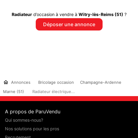
Radiateur
d’occasion à vendre à
Witry-lès-Reims (51)
?
Déposer une annonce
Annonces
Bricolage occasion
Champagne-Ardenne
Marne (51)
Radiateur électrique...
A propos de ParuVendu
Qui sommes-nous?
Nos solutions pour les pros
Recrutement