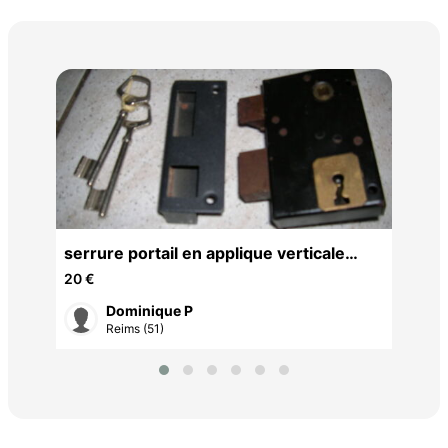
9 p
poi
20 
serrure portail en applique verticale
gauche+ 2 clés
20 €
Dominique P
Reims (51)