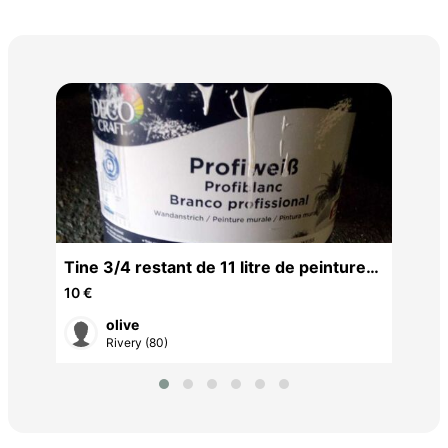
Jan
60 
lage
Tine 3/4 restant de 11 litre de peinture
blanc mat. idéal plafond, mur sur Rivery.
10 €
10 €
olive
Rivery (80)