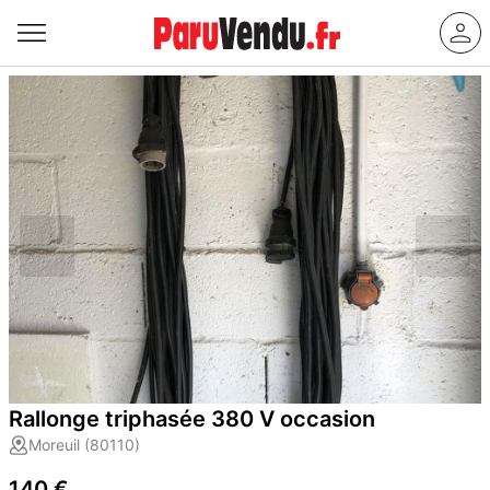
Rallonge triphasée 380 V occasion
Moreuil (80110)
140 €