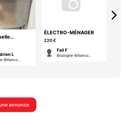
arrow_forward_ios
ÉLECTRO-MÉNAGER
selle
Réfrigér
220 €
e
VALBER
100,50 €
Fail F
drien L
Mal
Boulogne-Billanco...
-Billanco...
Issy
une annonce