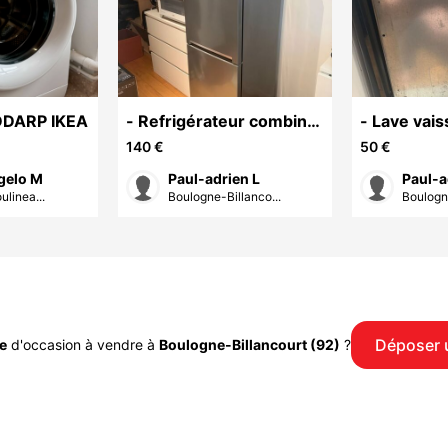
DDARP IKEA
- Refrigérateur combiné
- Lave vais
BEKO
encastrabl
140 €
50 €
gelo M
Paul-adrien L
Paul-a
ulinea...
Boulogne-Billanco...
Boulogne
Déposer 
e
d'occasion à vendre à
Boulogne-Billancourt (92)
?