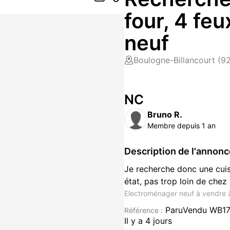
four, 4 feu
neuf
Boulogne-Billancourt (9
NC
Bruno R.
Membre depuis 1 an
Description de l'annon
Je recherche donc une cuis
état, pas trop loin de chez
Electroménager neuf à vendre à
ParuVendu WB1
Référence :
Il y a 4 jours