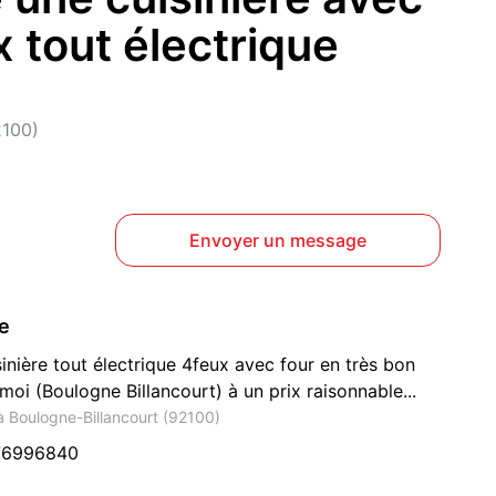
x tout électrique
2100)
Envoyer un message
ce
inière tout électrique 4feux avec four en très bon
 moi (Boulogne Billancourt) à un prix raisonnable...
 Boulogne-Billancourt (92100)
76996840