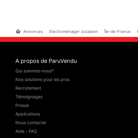
Annonces
Electroménager occasion
Île-de-France
A propos de ParuVendu
Qui sommes-nous?
Nos solutions pour les pros
Recrutement
Témoignages
Presse
Applications
Nous contacter
Aide - FAQ