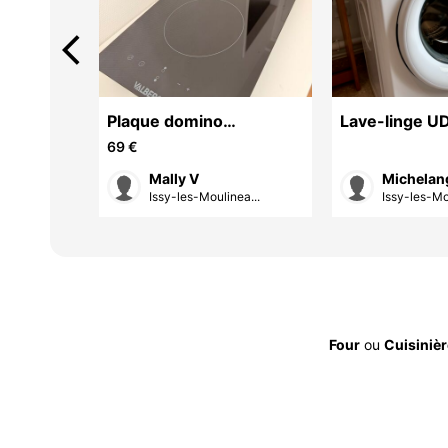
arrow_back_ios
op
Plaque domino
Lave-linge U
vitrocéramique NEUVE
69 €
Mally V
Michelan
ea...
Issy-les-Moulinea...
Issy-les-Mo
Four
ou
Cuisinièr