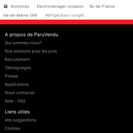
Annonces
Electroménager occasion
Île-de-France
Val-de-Marne (94)
Réfrigérateur congél...
A propos de ParuVendu
Qui sommes-nous?
Nos solutions pour les pros
Recrutement
Témoignages
Presse
Applications
Nous contacter
Aide - FAQ
Liens utiles
Vos suggestions
Cookies