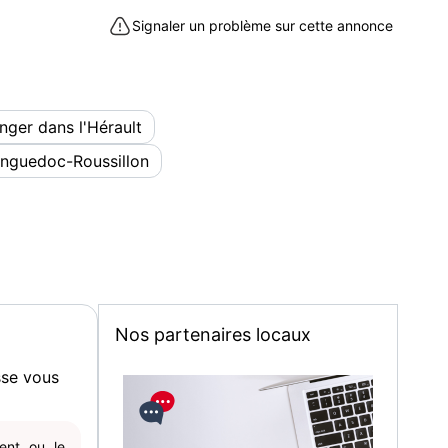
ias (34450)
Signaler un problème sur cette annonce
nger dans l'Hérault
anguedoc-Roussillon
Nos partenaires locaux
sse vous
gent ou le