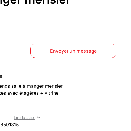
Envoyer un message
ce
ds salle à manger merisier
tes avec étagères + vitrine
haises table ouverte 10 places (prévoir cannage de 4

Lire la suite
6591315