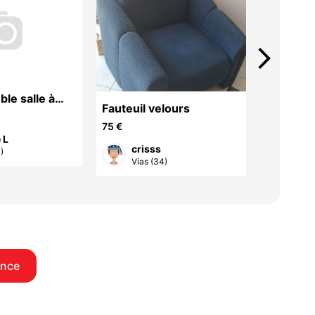
arrow_forward_ios
le salle à
Fauteuil velours
Commode
75 €
120 €
Denise L
crisss
Cla
)
Vias (34)
Vias
once