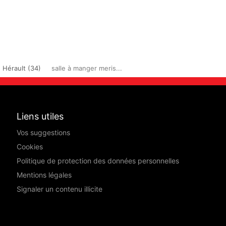
Hérault (34)
salle à manger meris...
Liens utiles
Vos suggestions
Cookies
Politique de protection des données personnelles
Mentions légales
Signaler un contenu illicite