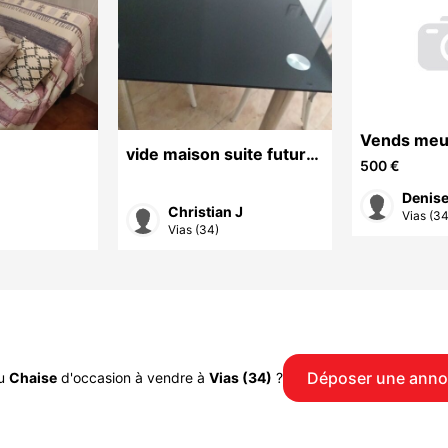
Vends meub
vide maison suite futur
manger
500 €
déménagement
Christian J
Vias (34
Vias (34)
Déposer une ann
u
Chaise
d'occasion à vendre à
Vias (34)
?