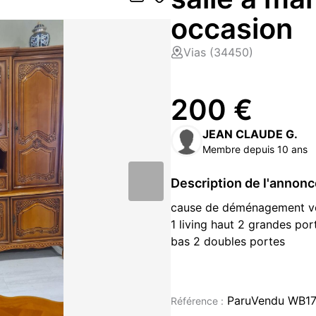
occasion
Vias (34450)
200 €
JEAN CLAUDE G.
Membre depuis 10 ans
Description de l'annon
cause de déménagement ven
1 living haut 2 grandes por
bas 2 doubles portes
1 table ovale 6 places 6 c
chaises ) +4 chaises
ParuVendu WB17
Référence :
A RETIRER SUR PLACE