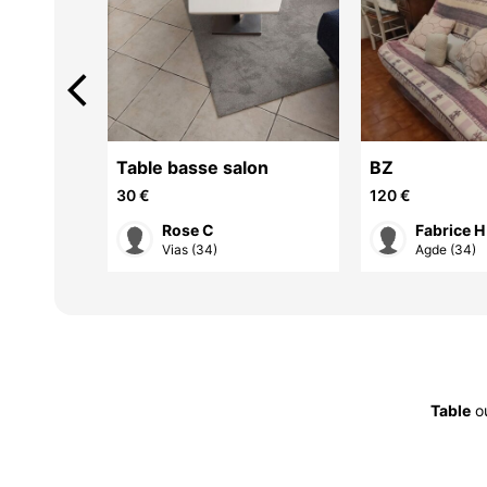
arrow_back_ios
 chambre
Table basse salon
BZ
30 €
120 €
Rose C
Fabrice H
Vias (34)
Agde (34)
Table
o