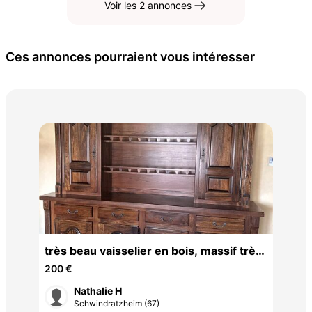
Voir les 2 annonces
Ces annonces pourraient vous intéresser
Lit
très beau vaisselier en bois, massif très
25 
beau vaisselier en bois, massif
200 €
Nathalie H
Schwindratzheim (67)