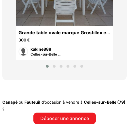
Grande table ovale marque Grosfillex et
4 fauteuils
300 €
kakine888
Celles-sur-Belle ...
Canapé
ou
Fauteuil
d’occasion à vendre à
Celles-sur-Belle (79)
?
Déposer une annonce