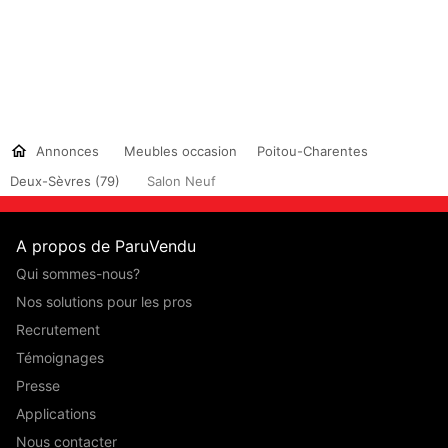
Annonces
Meubles occasion
Poitou-Charentes
Deux-Sèvres (79)
Salon Neuf
A propos de ParuVendu
Qui sommes-nous?
Nos solutions pour les pros
Recrutement
Témoignages
Presse
Applications
Nous contacter