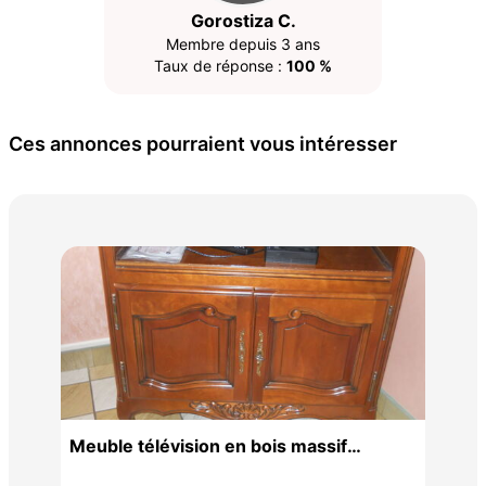
Gorostiza C.
Membre depuis 3 ans
Taux de réponse :
100 %
Ces annonces pourraient vous intéresser
BU
20 
Meuble télévision en bois massif
merisier