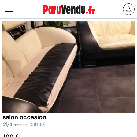
salon occasion
Chevenon (58160)
100 €