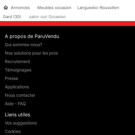
Annonces
Meubles occasion
Languedoc-Roussillon
Gard (30)
salon cuir Occasion
A propos de ParuVendu
Qui sommes-nous?
Nos solutions pour les pros
Recrutement
Témoignages
Presse
Applications
Nous contacter
Aide - FAQ
Liens utiles
Vos suggestions
Cookies