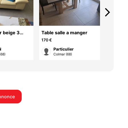
arrow_forward_ios
r beige 3
Table salle a manger
Superbe 
en chên
170 €
N
Particulier
jos
(68)
Colmar (68)
Colm
nnonce