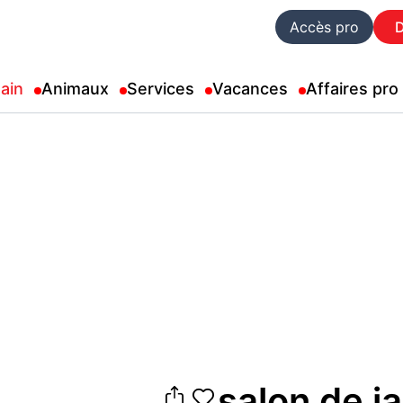
Accès pro
ain
Animaux
Services
Vacances
Affaires pro
salon de j