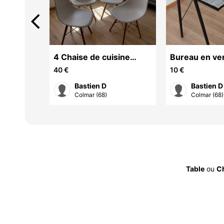
arrow_back_ios
e salon
4 Chaise de cuisine
Bureau en ve
(plastique rigide)
40 €
10 €
urgente
Bastien D
Bastien D
Colmar (68)
Colmar (68)
Table
ou
C