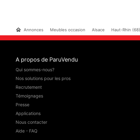
Annonces
Meubles occasion
Alsace
Haut-Rhin (68
A propos de ParuVendu
Qui sommes-nous?
Nos solutions pour les pros
Recrutement
Témoignages
Presse
Applications
Nous contacter
Aide - FAQ