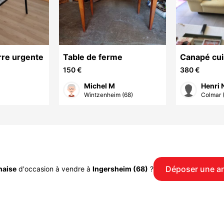
rre urgente
Table de ferme
Canapé cui
places
150 €
380 €
Michel M
Henri 
Wintzenheim (68)
Colmar 
Déposer une a
haise
d'occasion à vendre à
Ingersheim (68)
?