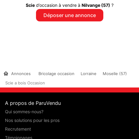
Scie
d’occasion à vendre à
Nilvange (57)
?
Déposer une annonce
Annonces
Bricolage occasion
Lorraine
Moselle (57)
Scie a bois Occasion
A propos de ParuVendu
Qui sommes-nous?
Nos solutions pour les pros
Recrutement
Témoignages