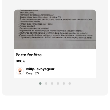
Sci
16 
x250
Porte fenêtre
800 €
willy-levoyageur
Oury (57)