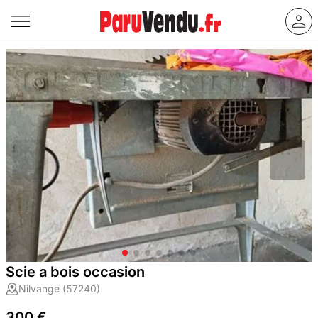
Scie a bois occasion
Nilvange (57240)
300 €