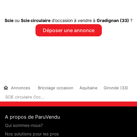
Scie
ou
Scie circulaire
d’occasion à vendre à
Gradignan (33)
?
Déposer une annonce
Annonces
Bricolage occasion
Aquitaine
Gironde (33)
SCIE circulaire Occ...
A propos de ParuVendu
Qui sommes-nous?
Nos solutions pour les pros