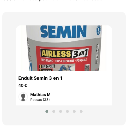
ruf
Enduit Semin 3 en 1
40 €
Mathias M
Pessac (33)