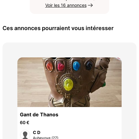
Voir les 16 annonces
Ces annonces pourraient vous intéresser
Meu
160
Gant de Thanos
60 €
C D
Aubevoye (27)