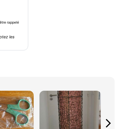
être rappelé
ptez les
arrow_forward_ios