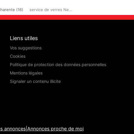
harente (16)
service de verres Ne...
Liens utiles
Vos suggestions
Cookies
Politique de protection des données personnelles
Mentions légales
Signaler un contenu illicite
es annonces
|
Annonces proche de moi