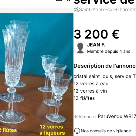
Saint-Yrieix-sur-Charent
3 200 €
JEAN F.
Membre depuis 4 ans
Description de l'annon
cristal saint louis, servic
12 verres à eau
12 verres à vin
12 flà"tes
12 verres à liqueur
Pas ébréchés
ParuVendu WB1
Référence :
Décoration neuf à vendre à Sai
Nos conseils de vigilance