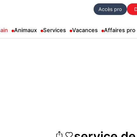
Accès pro
ain
Animaux
Services
Vacances
Affaires pro
service de