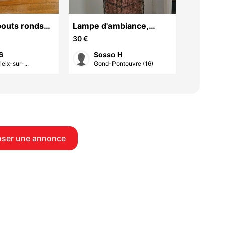
bouts ronds
Lampe d'ambiance,
Porte boi
leur blister
luminaire
30 €
5 €
6
Sosso H
Guy
eix-sur-...
Gond-Pontouvre (16)
Gond
ser une annonce