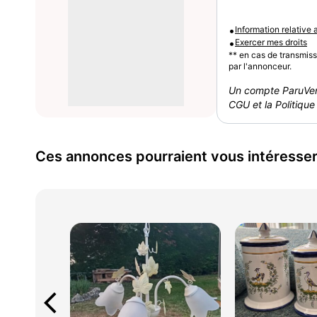
•
Information relative
•
Exercer mes droits
** en cas de transmis
par l'annonceur.
Un compte ParuVen
CGU et la Politique 
Ces annonces pourraient vous intéresse
arrow_back_ios