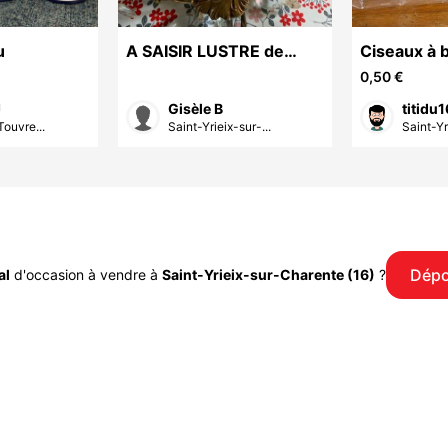
u
A SAISIR LUSTRE de
Ciseaux à 
style
Neufs dans 
0,50 €
d'origine
J
Gisèle B
titidu1
Touvre...
Saint-Yrieix-sur-...
Saint-Yri
Dépo
al
d'occasion à vendre à
Saint-Yrieix-sur-Charente (16)
?