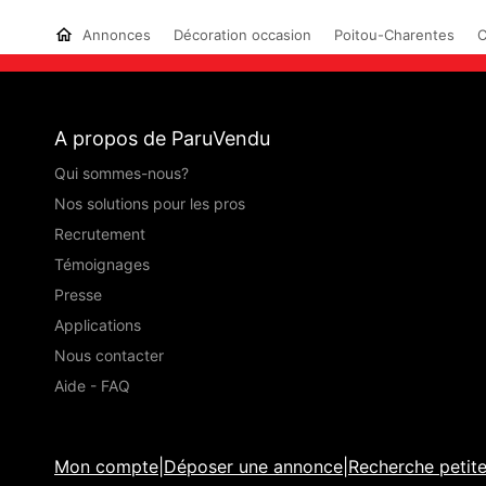
Annonces
Décoration occasion
Poitou-Charentes
C
A propos de ParuVendu
Qui sommes-nous?
Nos solutions pour les pros
Recrutement
Témoignages
Presse
Applications
Nous contacter
Aide - FAQ
Mon compte
|
Déposer une annonce
|
Recherche petit