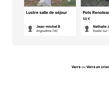
e
Lustre salle de séjour
Pots Renolea
50 €
Jean-michel B
Nathalie 
e (16)
Angoulême (16)
Ruelle-sur-
Verre
ou
Verre en crist