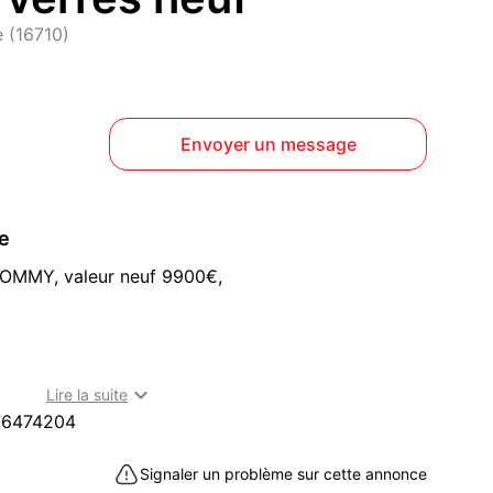
e (16710)
Envoyer un message
ce
e TOMMY, valeur neuf 9900€,

Lire la suite
76474204
nt-Yrieix-sur-Charente (16710)
Signaler un problème sur cette annonce