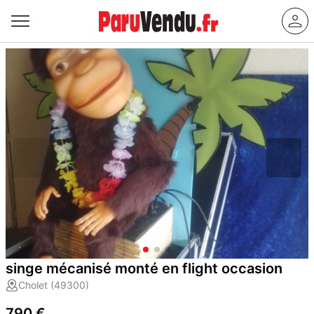
singe mécanisé monté en flight occasion
Cholet (49300)
790 €