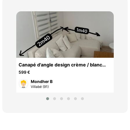
Tab
139
Canapé d'angle design crème / blanc
très bon état
599 €
Mondher B
Villabé (91)