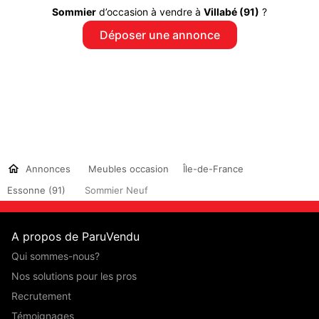
Sommier
d’occasion à vendre à
Villabé (91)
?
Déposer une annonce
Annonces
Meubles occasion
Île-de-France
Essonne (91)
Sommier Neuf
A propos de ParuVendu
Qui sommes-nous?
Nos solutions pour les pros
Recrutement
Témoignages