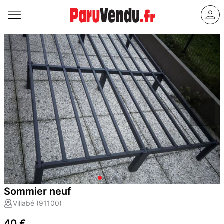
Sommier neuf
Villabé (91100)
40 €