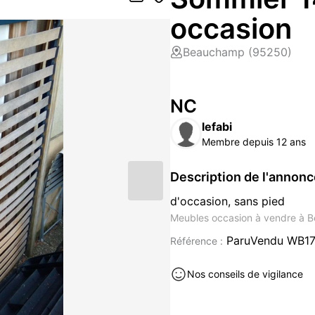
occasion
Beauchamp (95250)
NC
lefabi
Membre depuis 12 ans
Description de l'annon
d'occasion, sans pied
Meubles occasion à vendre à 
ParuVendu WB1
Référence :
Nos conseils de vigilance