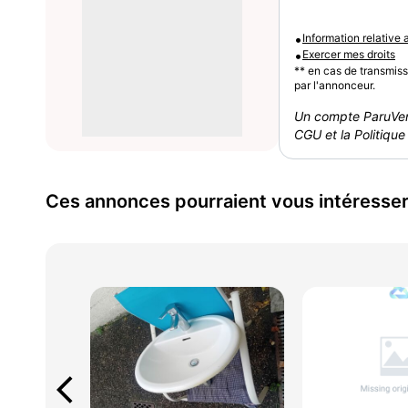
•
Information relative
•
Exercer mes droits
** en cas de transmis
par l'annonceur.
Un compte ParuVen
CGU et la Politique 
Ces annonces pourraient vous intéresse
arrow_back_ios