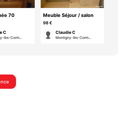
née 70
Meuble Séjour / salon
lit bebe
98 €
72 €
e C
Claudie C
Cla
y-lès-Corm...
Montigny-lès-Corm...
Mont
once