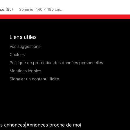
ise (95)
Sommier 140 x 190 cm...
Liens utiles
Vos suggestions
Cookies
Politique de protection des données personnelles
Mentions légales
Signaler un contenu illicite
es annonces
|
Annonces proche de moi