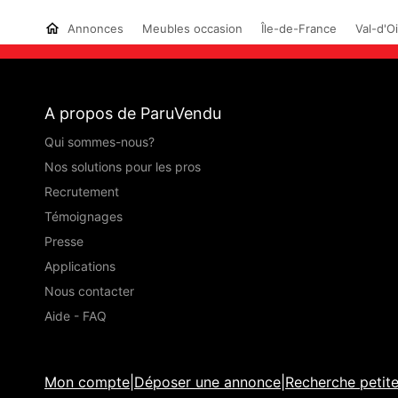
Annonces
Meubles occasion
Île-de-France
Val-d'O
A propos de ParuVendu
Qui sommes-nous?
Nos solutions pour les pros
Recrutement
Témoignages
Presse
Applications
Nous contacter
Aide - FAQ
Mon compte
|
Déposer une annonce
|
Recherche petit