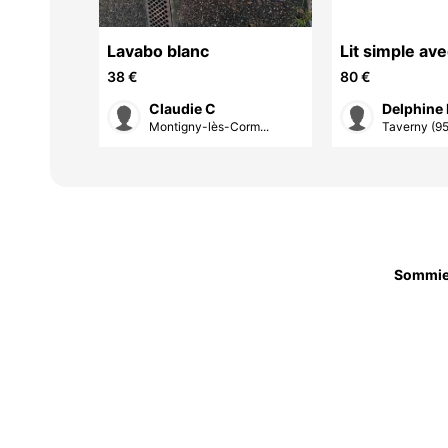
Lavabo blanc
Lit simple ave
Gautier modè
38 €
80 €
Claudie C
Delphine
orm...
Montigny-lès-Corm...
Taverny (95
Sommie