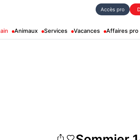
Accès pro
ain
Animaux
Services
Vacances
Affaires pro
Sommier 1