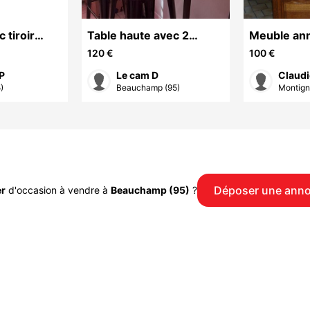
c tiroir
Table haute avec 2
Meuble an
le Tweed
tabourets métal noir
120 €
100 €
 P
Le cam D
Claudi
)
Beauchamp (95)
Montign
Déposer une ann
r
d'occasion à vendre à
Beauchamp (95)
?