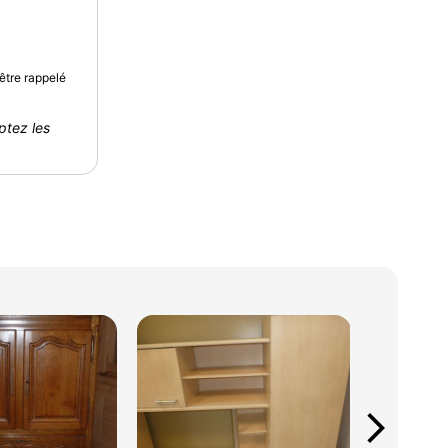
être rappelé
ptez les
arrow_forward_ios