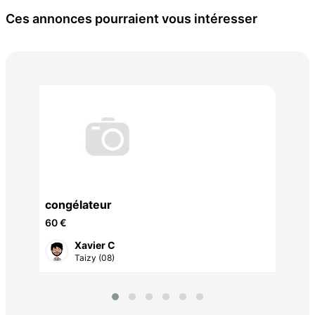
Ces annonces pourraient vous intéresser
congélateur
mac
60 €
60 
Xavier C
Taizy (08)