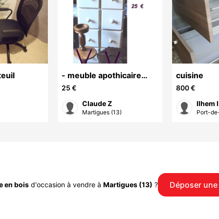
euil
- meuble apothicaire
cuisine
blanc 10 tiroirs - claude
25 €
800 €
Claude Z
Ilhem I
Martigues (13)
Port-de
Déposer une
e en bois
d'occasion à vendre à
Martigues (13)
?