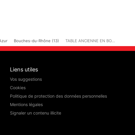
Azur
Bouches-du-Rhône (13)
TABLE ANCIENNE EN BO...
Liens utiles
Vos suggestions
Cookies
Politique de protection des données personnelles
Mentions légales
Signaler un contenu illicite