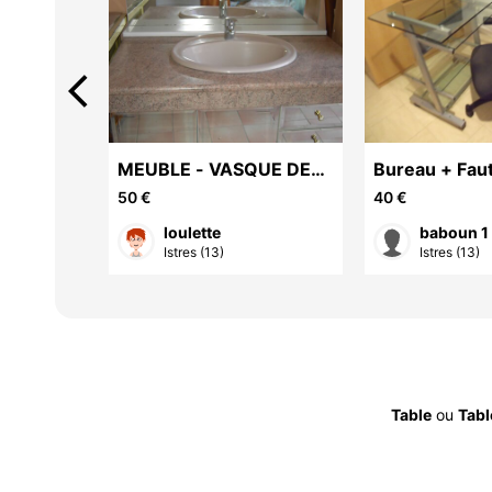
arrow_back_ios
MEUBLE - VASQUE DE
Bureau + Faut
SALLE DE BAINS
50 €
40 €
loulette
baboun 1
s ...
Istres (13)
Istres (13)
Table
ou
Tabl