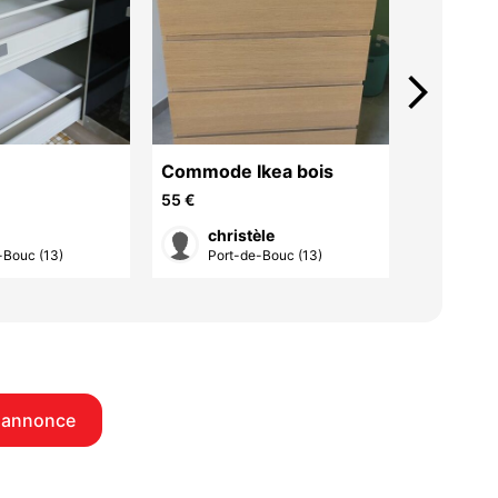
arrow_forward_ios
Commode Ikea bois
Canapé
55 €
300 €
christèle
Chri
-Bouc (13)
Port-de-Bouc (13)
Sauss
 annonce