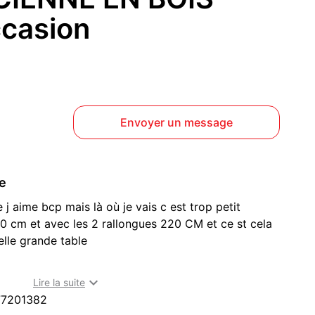
casion
Envoyer un message
ce
 j aime bcp mais là où je vais c est trop petit
20 cm et avec les 2 rallongues 220 CM et ce st cela
elle grande table
 de style ancien, probablement fin XIX? ? début XX?

Lire la suite
77201382
e Louis-Philippe tardif ou rustique bourgeois, très