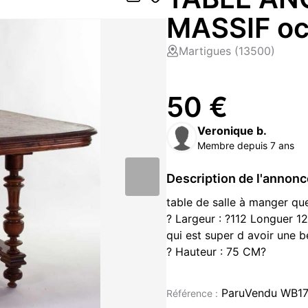
MASSIF oc
Martigues (13500)
50 €
Veronique b.
Membre depuis 7 ans
Description de l'annon
table de salle à manger que
? Largeur : ?112 Longuer 1
qui est super d avoir une b
? Hauteur : 75 CM?
Cest une Table ancienne ou
siècle.
ParuVendu WB1
Référence :
? L'ensemble évoque un styl