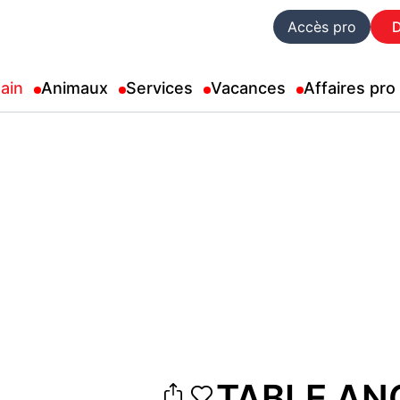
Accès pro
ain
Animaux
Services
Vacances
Affaires pro
TABLE AN