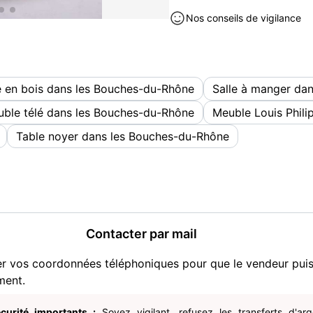
courant dans les maisons d
Nos conseils de vigilance
? Plateau rectangulaire, ang
? Bois massif (probablemen
système d'allonge centrale
chevilles
e en bois dans les Bouches-du-Rhône
Salle à manger da
? Six pieds tournés, très t
artisanale.les pieds sont e
ble télé dans les Bouches-du-Rhône
Meuble Louis Phil
? Les pieds sont reliés par 
Table noyer dans les Bouches-du-Rhône
stabilité,indique un travail
bon état général plateau pro
tel quel mais si vous voulez 
son prix de 50€ non négoc
à venir chercher sur ponte
Meubles occasion à vendre à M
Contacter par mail
er vos coordonnées téléphoniques pour que le vendeur pui
ment.
curité importants :
Soyez vigilant, refusez les transferts d'ar