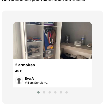
Réf
por
525
2 armoires
45 €
Eva A
Villiers Sur Marn...