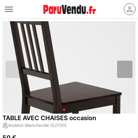
TABLE AVEC CHAISES occasion
Andelot-Blancheville (52700)
50 €