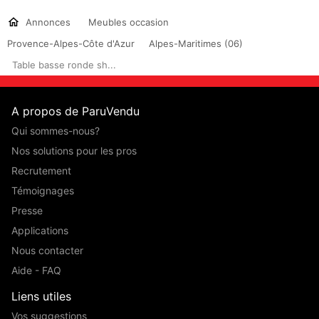
Annonces
Meubles occasion
Provence-Alpes-Côte d'Azur
Alpes-Maritimes (06)
Table basse ronde sh...
A propos de ParuVendu
Qui sommes-nous?
Nos solutions pour les pros
Recrutement
Témoignages
Presse
Applications
Nous contacter
Aide - FAQ
Liens utiles
Vos suggestions