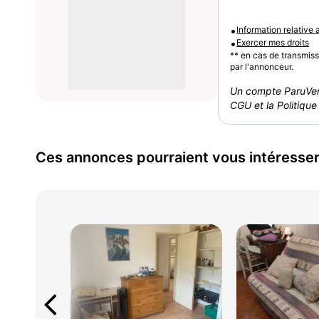
•
Information relative
•
Exercer mes droits
** en cas de transmis
par l'annonceur.
Un compte ParuVen
CGU et la Politique 
Ces annonces pourraient vous intéresse
arrow_back_ios