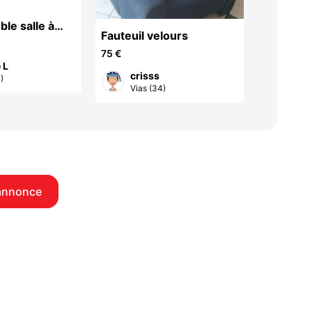
le salle à
Fauteuil velours
chambre
chêne m
75 €
Denise L
crisss
Jea
)
Vias (34)
Vias
annonce