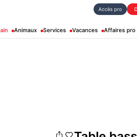
Accès pro
ain
Animaux
Services
Vacances
Affaires pro
Table bass