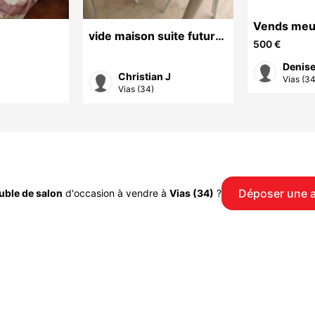
Vends meub
vide maison suite futur
manger
500 €
déménagement
Christian J
Vias (34
Vias (34)
Déposer une 
ble de salon
d'occasion à vendre à
Vias (34)
?