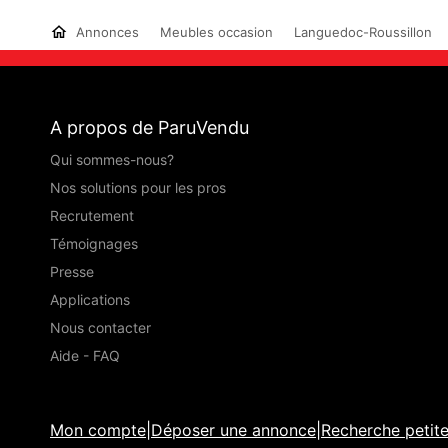
Annonces
Meubles occasion
Languedoc-Roussillon
A propos de ParuVendu
Qui sommes-nous?
Nos solutions pour les pros
Recrutement
Témoignages
Presse
Applications
Nous contacter
Aide - FAQ
Mon compte
|
Déposer une annonce
|
Recherche petit