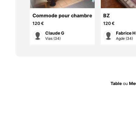
ète
Commode pour chambre
BZ
120 €
120 €
 G
Claude G
Fabrice H
Vias (34)
Agde (34)
Table
ou
Meu