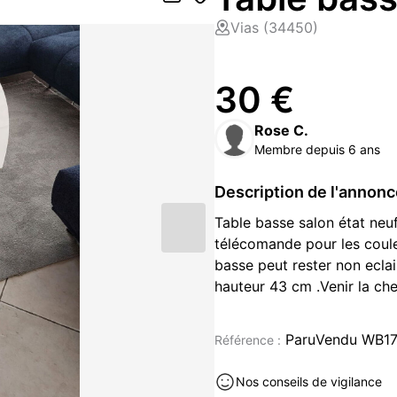
Vias (34450)
30 €
Rose C.
Membre depuis 6 ans
Description de l'annon
Table basse salon état neuf 
télécomande pour les couleu
basse peut rester non eclai
hauteur 43 cm .Venir la che
Meubles neuf à vendre à Vias 
ParuVendu WB1
Référence :
Nos conseils de vigilance