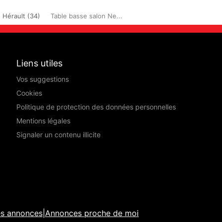
Hérault (34)
Table basse salon Ne...
Liens utiles
Vos suggestions
Cookies
Politique de protection des données personnelles
Mentions légales
Signaler un contenu illicite
es annonces
|
Annonces proche de moi