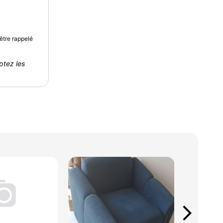
être rappelé
ptez les
arrow_forward_ios