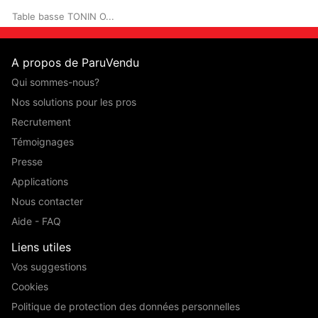
Table basse TONIN O...
A propos de ParuVendu
Qui sommes-nous?
Nos solutions pour les pros
Recrutement
Témoignages
Presse
Applications
Nous contacter
Aide - FAQ
Liens utiles
Vos suggestions
Cookies
Politique de protection des données personnelles