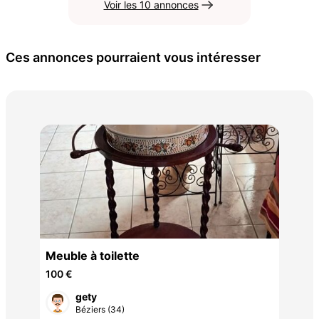
Voir les 10 annonces
Ces annonces pourraient vous intéresser
. B
250
Meuble à toilette
100 €
gety
Béziers (34)