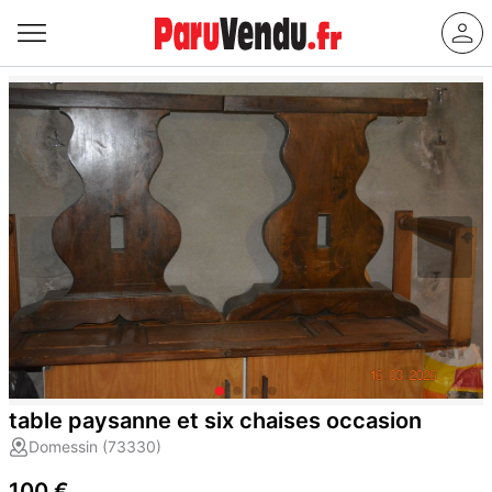
table paysanne et six chaises occasion
Domessin (73330)
100 €