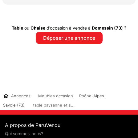
Table
ou
Chaise
d’occasion à vendre à
Domessin (73)
?
Déposer une annonce
Annonces
Meubles occasion
Rhône-Alpes
Savoie (73)
table paysanne et s...
A propos de ParuVendu
Qui sommes-nous?