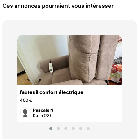
Ces annonces pourraient vous intéresser
fau
300
fauteuil confort électrique
400 €
Pascale N
Dullin (73)