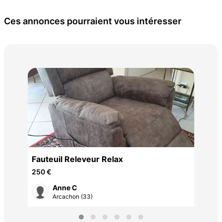
Ces annonces pourraient vous intéresser
TA
2 3
ffet
Fauteuil Releveur Relax
250 €
Anne C
Arcachon (33)