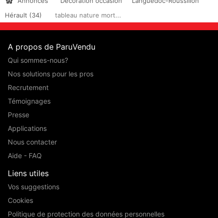
Annonces
Décoration occasion
Languedoc-Roussillon
Hérault (34)
tableau nature mort...
A propos de ParuVendu
Qui sommes-nous?
Nos solutions pour les pros
Recrutement
Témoignages
Presse
Applications
Nous contacter
Aide - FAQ
Liens utiles
Vos suggestions
Cookies
Politique de protection des données personnelles