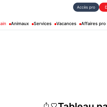
Accès pro
ain
Animaux
Services
Vacances
Affaires pro
Tableau p