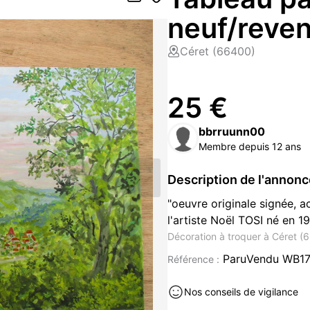
neuf/reve
Céret (66400)
25 €
bbrruunn00
Membre depuis 12 ans
Description de l'annon
"oeuvre originale signée, a
l'artiste Noël TOSI né en 19
Décoration à troquer à Céret (
ParuVendu WB1
Référence :
Nos conseils de vigilance