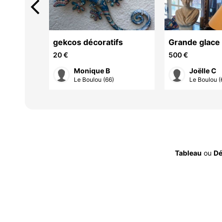
arrow_back_ios
bach
gekcos décoratifs
Grande glace
ue
20 €
500 €
ge
Monique B
Joëlle C
Le Boulou (66)
Le Boulou (
Tableau
ou
Dé