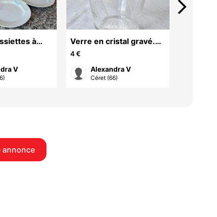
arrow_forward_ios
ssiettes à
Verre en cristal gravé.
Mug Wae
reuther
Haute qualité. Neuf.
Piano. 
4 €
8 €
rcelaine
Résistant
allemand
dra V
Alexandra V
Ale
6)
Céret (66)
Cére
e annonce