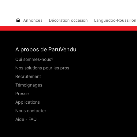
Annonces
Décoration occasion
Languedoc-Roussillon
A propos de ParuVendu
Qui sommes-nous?
Nos solutions pour les pros
Recrutement
Témoignages
Presse
Applications
Nous contacter
Aide - FAQ