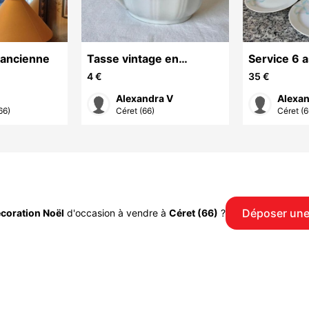
 ancienne
Tasse vintage en
Service 6 a
porcelaine blanche.
dessert Ba
4 €
35 €
Haute qualité
Bavaria. Po
Alexandra V
Alexan
66)
Céret (66)
Céret (6
Déposer un
coration Noël
d'occasion à vendre à
Céret (66)
?