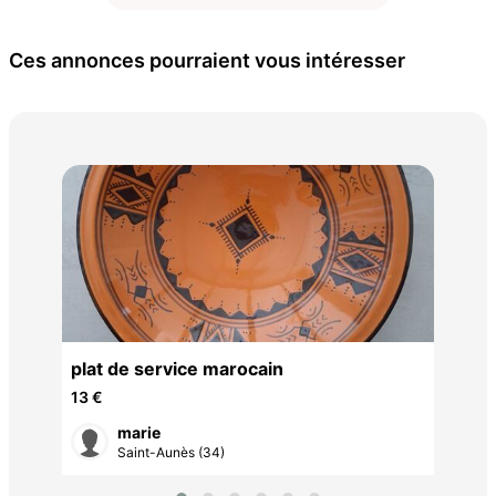
Ces annonces pourraient vous intéresser
4 p
10 
ant
plat de service marocain
13 €
marie
Saint-Aunès (34)