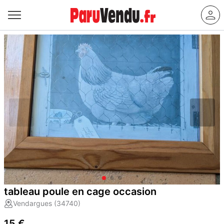
tableau poule en cage occasion
Vendargues (34740)
15 €