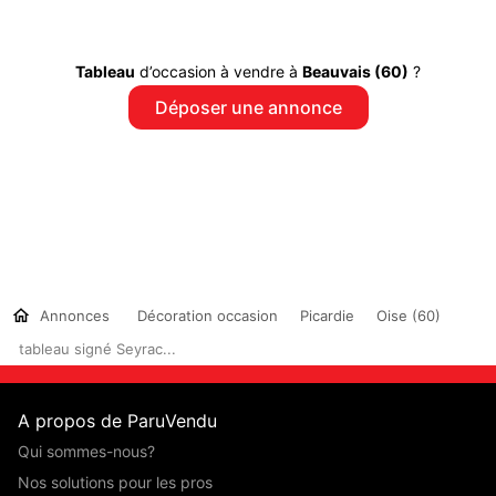
Tableau
d’occasion à vendre à
Beauvais (60)
?
Déposer une annonce
Annonces
Décoration occasion
Picardie
Oise (60)
tableau signé Seyrac...
A propos de ParuVendu
Qui sommes-nous?
Nos solutions pour les pros