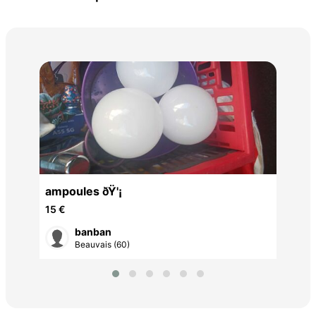
Bus
120
ampoules ðŸ'¡
15 €
banban
Beauvais (60)