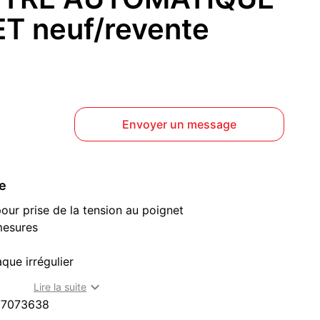
T neuf/revente
Envoyer un message
ce
ur prise de la tension au poignet
mesures
que irrégulier
rrêt automatique

Lire la suite
77073638
d'emploi