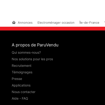
Annonces
Electroménager occasion
Île-de-France
A propos de ParuVendu
Qui sommes-nous?
Nos solutions pour les pros
Recrutement
Témoignages
Presse
Applications
Nous contacter
Aide - FAQ