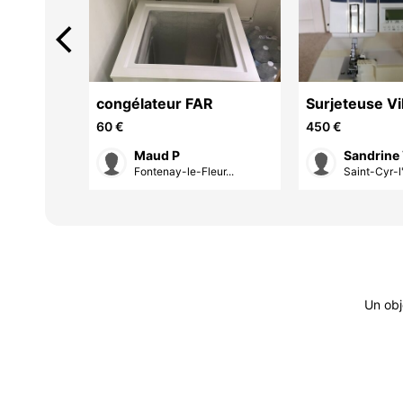
arrow_back_ios
 5kgs
congélateur FAR
Surjeteuse Vi
Huskylock 91
60 €
450 €
Husqvarna
Maud P
Sandrine
ur...
Fontenay-le-Fleur...
Saint-Cyr-l'
Un obj