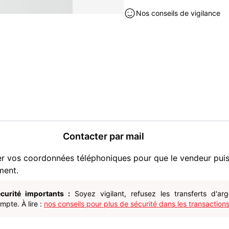
2 piles AA fournies
Nos conseils de vigilance
Electroménager à vendre à Éla
Contacter par mail
er vos coordonnées téléphoniques pour que le vendeur pui
ment.
curité importants :
Soyez vigilant, refusez les transferts d'ar
pte. À lire :
nos conseils pour plus de sécurité dans les transactions