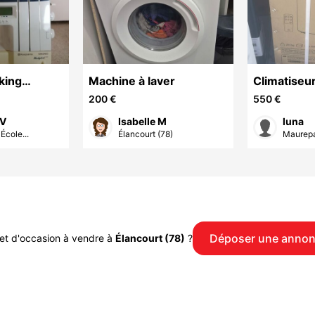
king
Machine à laver
Climatiseur
0
9000 BTU
200 €
550 €
 V
Isabelle M
luna
École...
Élancourt (78)
Maurepa
Déposer une anno
et d'occasion à vendre à
Élancourt (78)
?