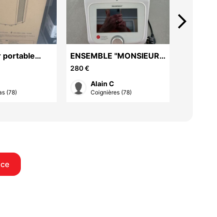
arrow_forward_ios
Machine 
 portable
ENSEMBLE "MONSIEUR
120 €
CUISINE CONNECT"
280 €
Max
Alain C
Font
s (78)
Coignières (78)
nce