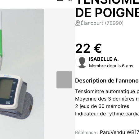
DE POIGNE
Élancourt (78990)
22 €
ISABELLE A.
Membre depuis 6 ans
Description de l'annon
Tensiomètre automatique po
Moyenne des 3 dernières 
2 jeux de 60 mémoires
Indicateur de rythme cardia
Ecran LCD avec mise à l'a
Affichage date et heure
ParuVendu WB1
Référence :
Etui de transport et mode 