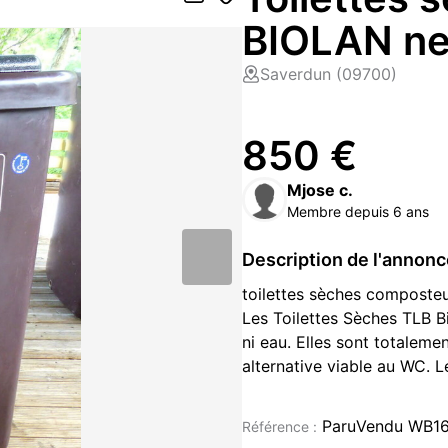
BIOLAN ne
Saverdun (09700)
850 €
Mjose c.
Membre depuis 6 ans
Description de l'annon
toilettes sèches composteur
Les Toilettes Sèches TLB B
ni eau. Elles sont totalemen
alternative viable au WC. L
économique pour les habitat
Couleur : brun
ParuVendu WB1
Référence :
* Contenance : 200 l