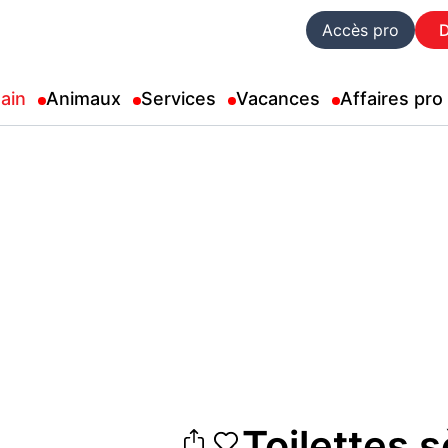
Accès pro
ain
Animaux
Services
Vacances
Affaires pro
Toilettes