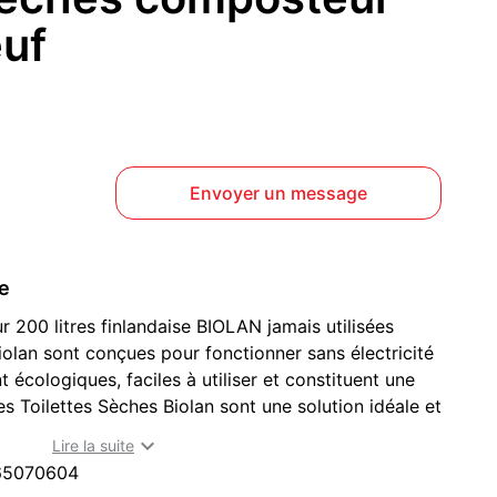
uf
Envoyer un message
ce
 200 litres finlandaise BIOLAN jamais utilisées
iolan sont conçues pour fonctionner sans électricité
t écologiques, faciles à utiliser et constituent une
es Toilettes Sèches Biolan sont une solution idéale et
ions sans fosse septique ni tout à l'égout.

Lire la suite
65070604