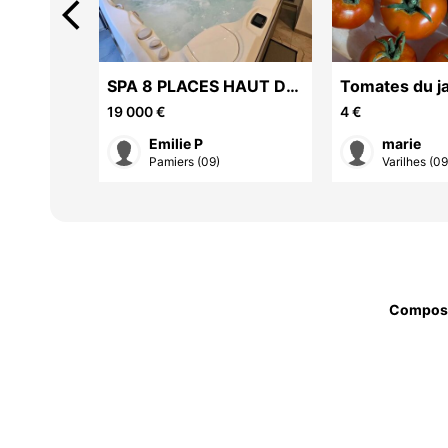
arrow_back_ios
illes
SPA 8 PLACES HAUT DE
Tomates du j
GAMME
19 000 €
4 €
Emilie P
marie
Pamiers (09)
Varilhes (09
Compos