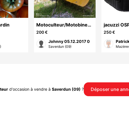
ardin
Motoculteur/Motobineuse
jacuzzi OS
GRANJA-3,7 KW 6
200 €
250 €
fraises
Johnny 05.12.2017 0
Patric
)
Saverdun (09)
Mazères
Déposer une ann
teur
d'occasion à vendre à
Saverdun (09)
?