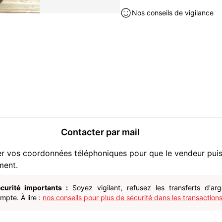
* Poids : 30 kg
Nos conseils de vigilance
* Dimensions : base 54x54 
* Utilisation intérieure ou e
* Fonction entièrement or
* Compostage efficace
Jardin neuf à vendre à Saverd
Contacter par mail
er vos coordonnées téléphoniques pour que le vendeur pui
ment.
curité importants :
Soyez vigilant, refusez les transferts d'ar
pte. À lire :
nos conseils pour plus de sécurité dans les transactions