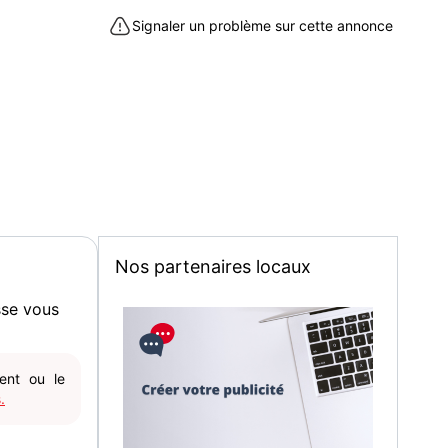
Signaler un problème sur cette annonce
(l,p), couvercle 65x65 (l,p), hauteur 97 cm
xtérieure, sans électricité ni eau.
ganique
un (09700)
Nos partenaires locaux
sse vous
gent ou le
.