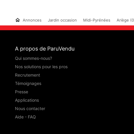
Annonces
Jardin occasion
Midi-Pyrénées
Ariège (
A propos de ParuVendu
Qui sommes-nous?
Nos solutions pour les pros
Recrutement
Témoignages
Presse
Applications
Nous contacter
Aide - FAQ