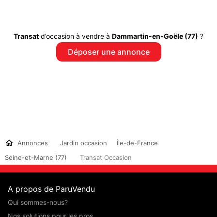
Transat
d’occasion à vendre à
Dammartin-en-Goële (77)
?
Déposer une annonce
Annonces
Jardin occasion
Île-de-France
Seine-et-Marne (77)
Transat Occasion
A propos de ParuVendu
Qui sommes-nous?
Nos solutions pour les pros