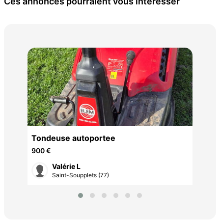
Ces annonces pourraient vous intéresser
Tab
50 
Tondeuse autoportee
900 €
Valérie L
Saint-Soupplets (77)