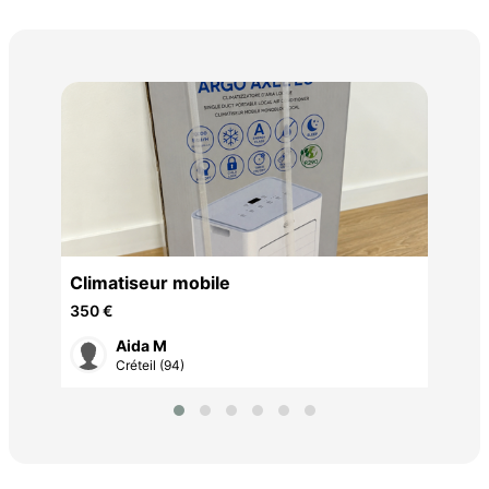
ven
Int
150
Climatiseur mobile
350 €
Aida M
Créteil (94)