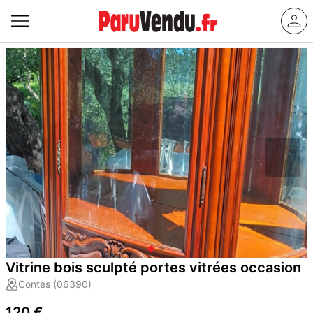
Vitrine bois sculpté portes vitrées occasion
Contes (06390)
120 €