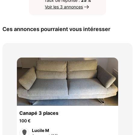
Taux de réponse :
25 %
Voir les 3 annonces
Ces annonces pourraient vous intéresser
Fau
110
Canapé 3 places
100 €
Lucile M