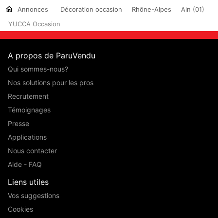
Annonces
Décoration occasion
Rhône-Alpes
Ain (01)
YUCCA Occasion
A propos de ParuVendu
Qui sommes-nous?
Nos solutions pour les pros
Recrutement
Témoignages
Presse
Applications
Nous contacter
Aide - FAQ
Liens utiles
Vos suggestions
Cookies