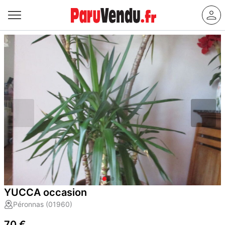
YUCCA occasion
Péronnas (01960)
70 €