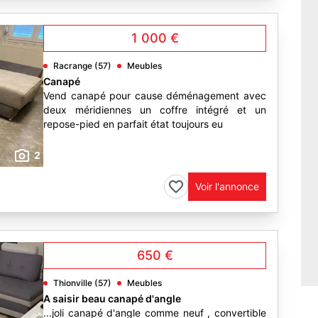
1 000 €
Racrange (57)
Meubles
Canapé
Vend canapé pour cause déménagement avec
deux méridiennes un coffre intégré et un
repose-pied en parfait état toujours eu
2
Voir l'annonce
650 €
Thionville (57)
Meubles
A saisir beau canapé d'angle
...joli canapé d'angle comme neuf , convertible