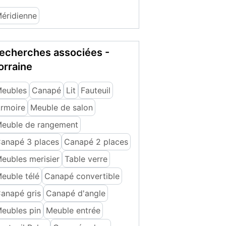
éridienne
echerches associées -
orraine
eubles
Canapé
Lit
Fauteuil
rmoire
Meuble de salon
euble de rangement
anapé 3 places
Canapé 2 places
eubles merisier
Table verre
euble télé
Canapé convertible
anapé gris
Canapé d'angle
eubles pin
Meuble entrée