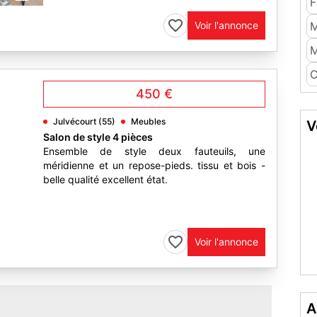
F
Voir l'annonce
M
M
C
450 €
Julvécourt (55)
Meubles
V
Salon de style 4 pièces
Ensemble de style deux fauteuils, une
méridienne et un repose-pieds. tissu et bois -
belle qualité excellent état.
Voir l'annonce