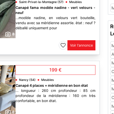
Saint-Privat-la-Montagne (57)
Meubles
Canapé fama modèle nadine - vert velours -
M
neuf
...modèle nadine, en velours vert bouteille,
vendu avec sa méridienne assortie. ètat : neuf ?
R
déballé uniquement pour
L
8
Voir l'annonce
M
A
M
199 €
C
M
Nancy (54)
Meubles
Canapé 4 places + méridienne en bon état
M
... longueur : 260 cm profondeur : 85 cm
profondeur de la méridienne : 160 cm très
C
confortable, en bon état.
M
6