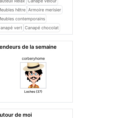
auteuil Relax
Canapé velour
eubles hêtre
Armoire merisier
eubles contemporains
anapé vert
Canapé chocolat
endeurs de la semaine
Marie christine
M.
Romorantin
Lanthenay (41)