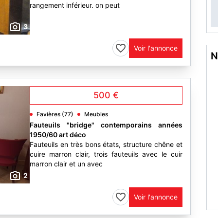
rangement inférieur. on peut
3
Voir l'annonce
N
500 €
Favières (77)
Meubles
Fauteuils "bridge" contemporains années
1950/60 art déco
Fauteuils en très bons états, structure chêne et
cuire marron clair, trois fauteuils avec le cuir
marron clair et un avec
2
Voir l'annonce