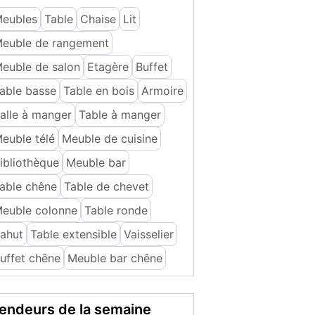
eubles
Table
Chaise
Lit
euble de rangement
euble de salon
Etagère
Buffet
able basse
Table en bois
Armoire
alle à manger
Table à manger
euble télé
Meuble de cuisine
ibliothèque
Meuble bar
able chêne
Table de chevet
euble colonne
Table ronde
ahut
Table extensible
Vaisselier
uffet chêne
Meuble bar chêne
endeurs de la semaine