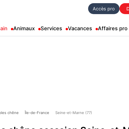
Accès pro
ain
Animaux
Services
Vacances
Affaires pro
les chêne
Île-de-France
Seine-et-Marne (77)