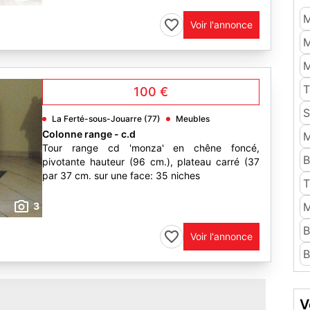
M
Voir l'annonce
M
M
T
100 €
S
La Ferté-sous-Jouarre (77)
Meubles
Colonne range - c.d
M
Tour range cd 'monza' en chêne foncé,
B
pivotante hauteur (96 cm.), plateau carré (37
par 37 cm. sur une face: 35 niches
T
3
M
B
Voir l'annonce
B
V