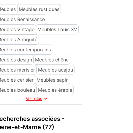
eubles
Meubles rustiques
eubles Renaissance
eubles Vintage
Meubles Louis XV
eubles Antiquité
eubles contemporains
eubles design
Meubles chêne
eubles merisier
Meubles acajou
eubles cerisier
Meubles sapin
eubles bouleau
Meubles érable

Voir plus
echerches associées -
eine-et-Marne (77)