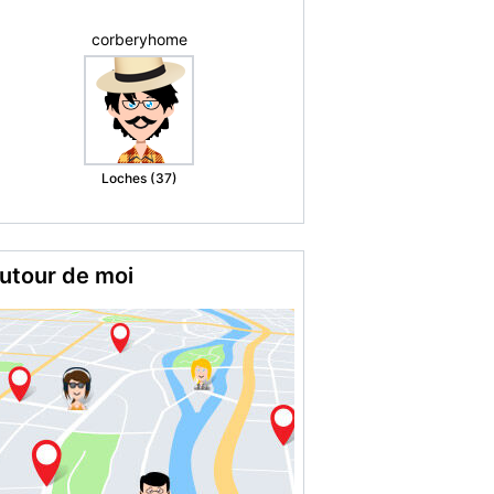
Marie christine
M.
Romorantin
Lanthenay (41)
utour de moi