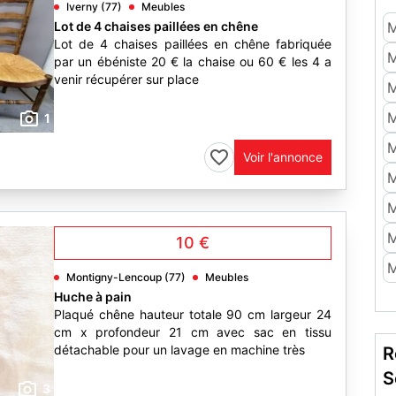
Iverny (77)
Meubles
Lot de 4 chaises paillées en chêne
M
Lot de 4 chaises paillées en chêne fabriquée
M
par un ébéniste 20 € la chaise ou 60 € les 4 a
venir récupérer sur place
M
M
1
M
Voir l'annonce
M
M
M
10 €
M
Montigny-Lencoup (77)
Meubles
Huche à pain
Plaqué chêne hauteur totale 90 cm largeur 24
cm x profondeur 21 cm avec sac en tissu
détachable pour un lavage en machine très
R
S
3