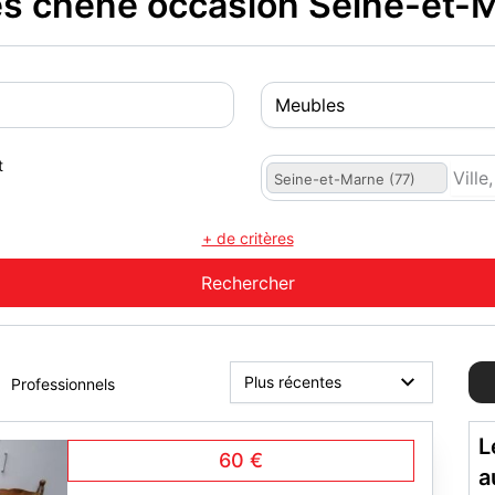
 chêne occasion Seine-et-M
t
Seine-et-Marne (77)
+ de critères
Professionnels
L
60 €
a