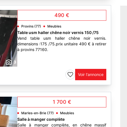
490 €
Provins (77)
Meubles
Table usm haller chêne noir vernis 150 /75
Vend table usm haller chêne noir vernis.
dimensions :175 /75.prix unitaire 490 € à retirer
à provins 77160.
3
Voir l'annonce
1 700 €
Marles-en-Brie (77)
Meubles
Salle à manger complète
Salle à manger complète, en chêne massif