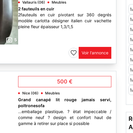
Vallauris (06)
Meubles
2 fauteuils en cuir
M
2fauteuils en cuir pivotant sur 360 degrés
M
modèle carlotta désigner italien cuir vachette
pleine fleur épaisseur 1,3/1,5
M
M
5
M
Voir l'annonce
M
M
M
500 €
M
Nice (06)
Meubles
Grand canapé lit rouge jamais servi,
poltronesofa
...emballage plastique. ? ètat impeccable /
comme neuf ? design et confort haut de
R
gamme à retirer sur place si possible
A