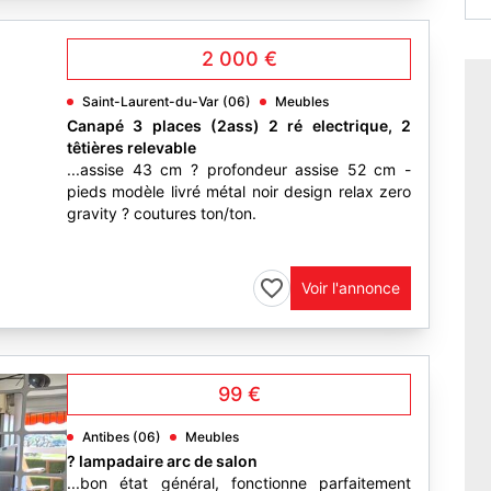
2 000 €
Saint-Laurent-du-Var (06)
Meubles
Canapé 3 places (2ass) 2 ré electrique, 2
têtières relevable
...assise 43 cm ? profondeur assise 52 cm -
pieds modèle livré métal noir design relax zero
gravity ? coutures ton/ton.
12
Voir l'annonce
99 €
Antibes (06)
Meubles
? lampadaire arc de salon
...bon état général, fonctionne parfaitement