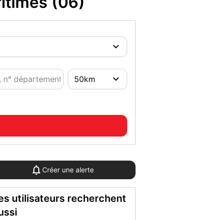
itimes (06)
Créer une alerte
es utilisateurs recherchent
ussi