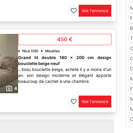
M
Voir l'annonce
F
B
T
450 €
C
Nice (06)
Meubles
Grand lit double 180 x 200 cm design
C
bouclette beige neuf
C
...tissu bouclette beige, acheté il y a moins d'un
an. son design moderne et élégant apporte
M
beaucoup de cachet à une chambre.
4
F
M
Voir l'annonce
M
C