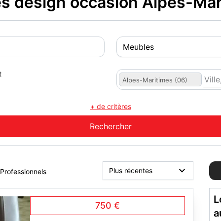
 design occasion Alpes-Mar
t
Alpes-Maritimes (06)
+ de critères
Professionnels
L
750 €
a