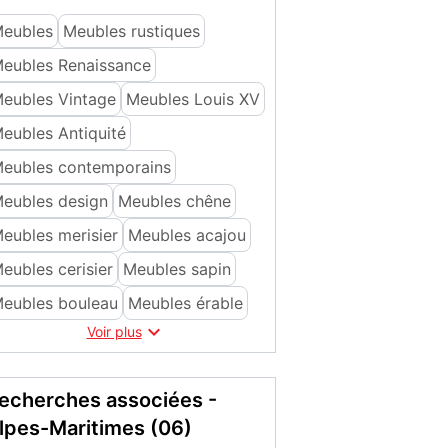
eubles
Meubles rustiques
eubles Renaissance
eubles Vintage
Meubles Louis XV
eubles Antiquité
eubles contemporains
eubles design
Meubles chêne
eubles merisier
Meubles acajou
eubles cerisier
Meubles sapin
eubles bouleau
Meubles érable

Voir plus
echerches associées -
lpes-Maritimes (06)