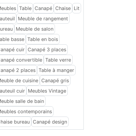
eubles
Table
Canapé
Chaise
Lit
auteuil
Meuble de rangement
ureau
Meuble de salon
able basse
Table en bois
anapé cuir
Canapé 3 places
anapé convertible
Table verre
anapé 2 places
Table à manger
euble de cuisine
Canapé gris
auteuil cuir
Meubles Vintage
euble salle de bain
eubles contemporains
haise bureau
Canapé design